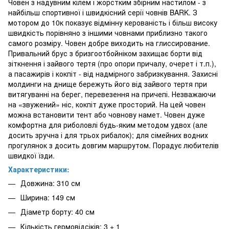
Човен з надувним кілем і жорстким збірним настилом - з
найбільш спортивної і швидкісний серії човнів BARK. З
мотором до 10к показує відмінну керованість і більш високу
швидкість порівняно з іншими човнами приблизно такого
самого розміру. Човен добре виходить на глиссирование.
Привальний брус з бризгоотбойніком захищає борти від
зіткнення і зайвого тертя (про опори причалу, очерет і т.п.),
а пасажирів і кокпіт - від надмірного забризкування. Захисні
молдинги на днище бережуть його від зайвого тертя при
витягуванні на берег, перевезення на причепі. Незважаючи
на «звужений» ніс, кокпіт дуже просторий. На цей човен
можна встановити тент або човнову намет. Човен дуже
комфортна для риболовлі будь-яким методом удвох (але
досить зручна і для трьох рибалок); для сімейних водних
прогулянок з досить довгим маршрутом. Порадує любителів
швидкої їзди.
Характеристики:
Довжина: 310 см
Ширина: 149 см
Діаметр борту: 40 см
Кількість гермовідсіків: 3 + 1