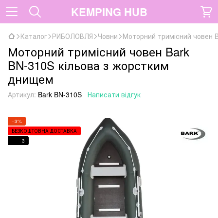
KEMPING HUB
Каталог
РИБОЛОВЛЯ
Човни
Моторний тримісний човен 
Моторний тримісний човен Bark
BN-310S кільова з жорстким
днищем
Артикул:
Bark BN-310S
Написати відгук
−3%
БЕЗКОШТОВНА ДОСТАВКА
3