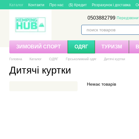
Перейти до основного контенту
Каталог
Контакти
Про нас
($) Кредит
Розрахунок і доставка
О
0503882799
Передзвони
ЗИМОВИЙ СПОРТ
ОДЯГ
ТУРИЗМ
Головна
Каталог
ОДЯГ
Гірськолижний одяг
Дитячі куртки
Дитячі куртки
Немає товарів