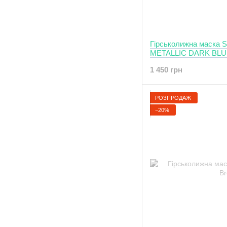
Гірськолижна маск
METALLIC DARK BL
1 450 грн
РОЗПРОДАЖ
−20%