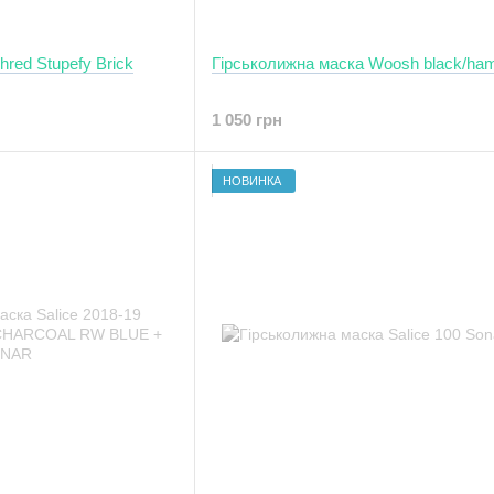
red Stupefy Brick
Гірськолижна маска Woosh black/ha
1 050 грн
НОВИНКА