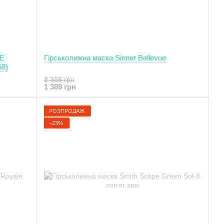
Гірськолижна маска Sinner Bellevue
58)
2 316 грн
1 389 грн
РОЗПРОДАЖ
−23%