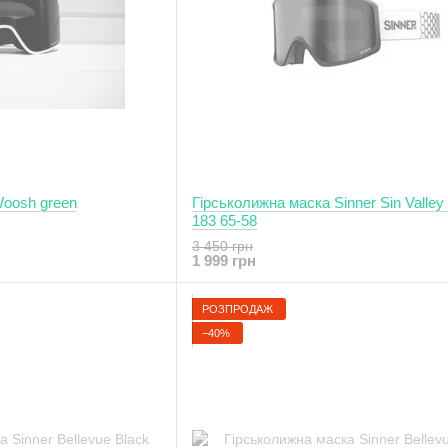
Гірськолижна маска Woosh green
Гірськолижна маска Sinner Sin Valle
183 65-58
3 450 грн
1 999 грн
РОЗПРОДАЖ
−40%