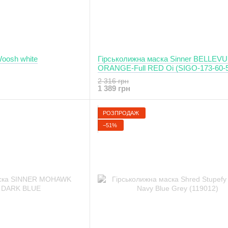
oosh white
Гірськолижна маска Sinner BELLEVUE
ORANGE-Full RED Oi (SIGO-173-60-
2 316 грн
1 389 грн
РОЗПРОДАЖ
−51%