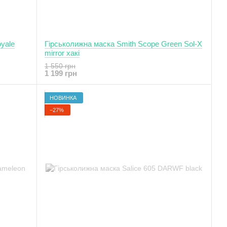
yale
Гірськолижна маска Smith Scope Green Sol-X
mirror хакі
1 550 грн
1 199 грн
НОВИНКА
−27%