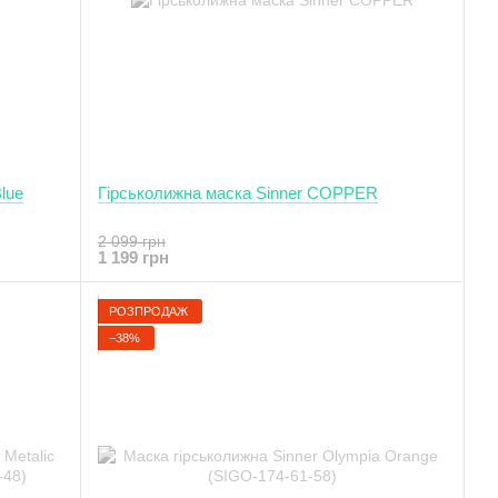
lue
Гірськолижна маска Sinner COPPER
2 099 грн
1 199 грн
РОЗПРОДАЖ
−38%