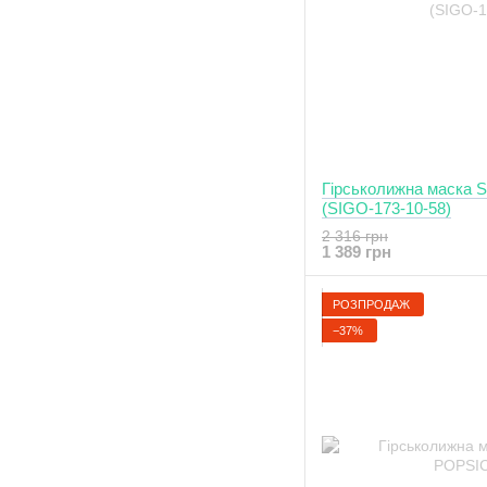
Гірськолижна маска Si
(SIGO-173-10-58)
2 316 грн
1 389 грн
РОЗПРОДАЖ
−37%