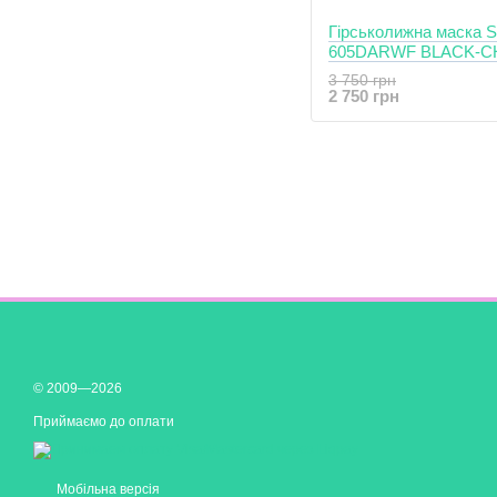
Гірськолижна маска Salice 2018-19
605DARWF BLACK-C
SONAR
3 750 грн
2 750 грн
© 2009—2026
Приймаємо до оплати
Мобільна версія