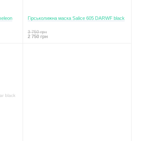
meleon
Гірськолижна маска Salice 605 DARWF black
3 750 грн
2 750 грн