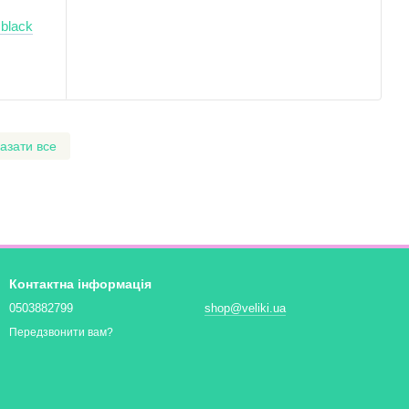
 black
азати все
Контактна інформація
0503882799
shop@veliki.ua
Передзвонити вам?