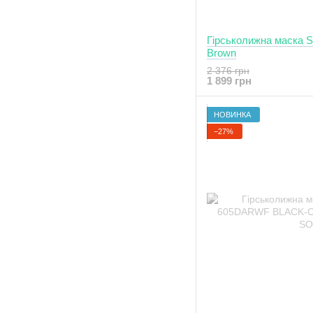
Гірськолижна маска Sh
Brown
2 376 грн
1 899 грн
НОВИНКА
−27%