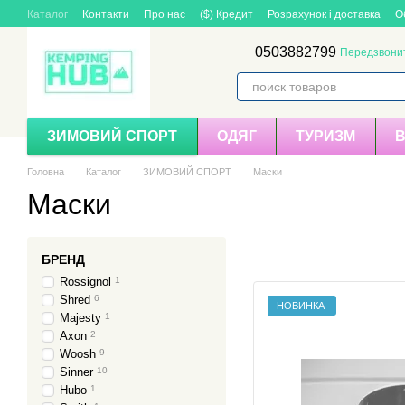
Перейти до основного контенту
Каталог
Контакти
Про нас
($) Кредит
Розрахунок і доставка
О
0503882799
Передзвони
ЗИМОВИЙ СПОРТ
ОДЯГ
ТУРИЗМ
Головна
Каталог
ЗИМОВИЙ СПОРТ
Маски
Маски
БРЕНД
Rossignol
1
Shred
6
НОВИНКА
Majesty
1
Axon
2
Woosh
9
Sinner
10
Hubo
1