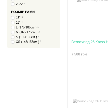
2022
1
РОЗМІР РАМИ
18"
3
16"
1
L (175/185см.)
1
M (165/175см.)
3
S (155/165см.)
1
Велосипед 26 Kross 
XS-(145/155см.)
1
7 500 грн