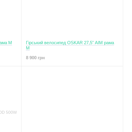
рама M
Гірський велосипед OSKAR 27,5" AIM рама
М
8 900 грн