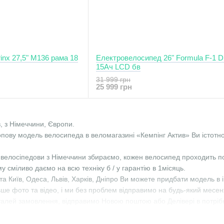
inx 27,5" М136 рама 18
Електровелосипед 26" Formula F-1 
15Aч LCD бв
31 999 грн
25 999 грн
, з Німеччини, Європи.
пову модель велосипеда в веломагазині «Кемпінг Актив» Ви істотно
велосіпедови з Німеччини збираємо, кожен велосипед проходить по
ому сміливо даємо на всю техніку б / у гарантію в 1місяць.
та Київ, Одеса, Львів, Харків, Дніпро Ви можете придбати модель в 
ше фото та відео, і ми без проблем відправимо на будь-який месен
еталей замовлення, відправимо Новою поштою або Делівері в потріб
елосипедів б / у Європи Німеччини, Голандії, Польщі.
й смак, двухподвесние, гірські, найнери, жіночі, жіночі, дитячі, ск