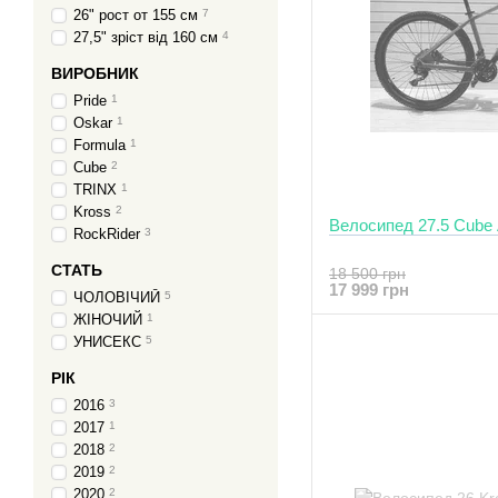
26" рост от 155 см
7
27,5" зріст від 160 см
4
ВИРОБНИК
Pride
1
Oskar
1
Formula
1
Cube
2
TRINX
1
Kross
2
Велосипед 27.5 Cube A
RockRider
3
СТАТЬ
18 500 грн
17 999 грн
ЧОЛОВІЧИЙ
5
ЖІНОЧИЙ
1
УНИСЕКС
5
РІК
2016
3
2017
1
2018
2
2019
2
2020
2