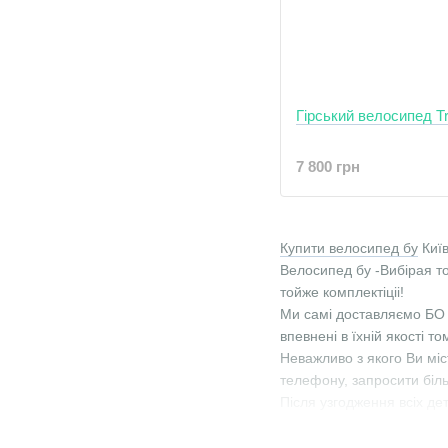
Гірський велосипед Tr
7 800 грн
Купити велосипед бу
Київ
Велосипед бу -Вибірая то
тойже комплектіціі!
Ми самі доставляємо БО 
впевнені в їхній якості т
Неважливо з якого Ви міс
телефону, запросити біль
Після узгодження всіх д
Великий вибір гірських в
Велосипеди бу на будь-яки