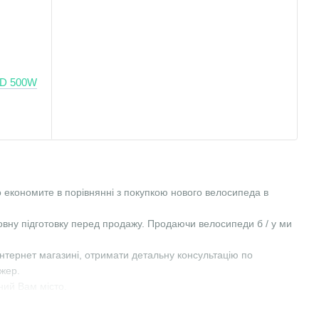
DD 500W
 економите в порівнянні з покупкою нового велосипеда в
вну підготовку перед продажу. Продаючи велосипеди б / у ми
інтернет магазині, отримати детальну консультацію по
жер.
ний Вам місто.
ладаний велосипед відомих брендів: Ghost, Cube, Trek, Giant,