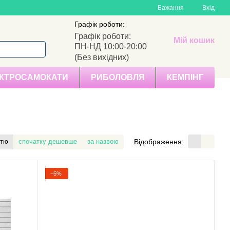
Бажання
Вхід
Графік роботи:
Графік роботи:
Мій кошик
ПН-НД 10:00-20:00
(Без вихідних)
КТРОСАМОКАТИ
РИБОЛОВЛЯ
КЕМПІНГ
Відображення:
стю
спочатку дешевше
за назвою
−5%