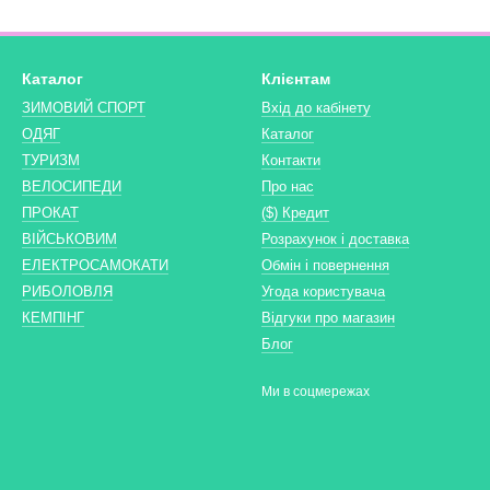
ed, Bergamont, Bulls, Merida.
 Ви отримуєте в подарунок знижку в розмірі 10% на постійній основі
Каталог
Клієнтам
сці.
педи, Лижі, cпорт товари
ЗИМОВИЙ СПОРТ
Вхід до кабінету
ОДЯГ
Каталог
ть ретельну перевірку нашими майстрами. Всі несправні компонент
елосипедів і порядність під час покупки ми гарантуємо, тому сміливо
ТУРИЗМ
Контакти
ВЕЛОСИПЕДИ
Про нас
и бу, в києві з доставкою по Україні. Ми завозимо велосипеди з єв
ПРОКАТ
($) Кредит
ek, Giant, Merida. У нас Ви завжди зможете підібрати недорогий ве
ВІЙСЬКОВИМ
Розрахунок і доставка
ЕЛЕКТРОСАМОКАТИ
Обмін і повернення
РИБОЛОВЛЯ
Угода користувача
КЕМПІНГ
Відгуки про магазин
Блог
Ми в соцмережах