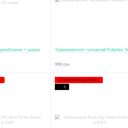
ермобілизни + шапка
Термокомплект чоловічий Pobedov Te
999 грн
А
БЕЗКОШТОВНА ДОСТАВКА
3