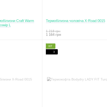
мобілизни Craft Warm
Термобілизна чоловіча X-Road 0015
озмір L
1 218 грн
1 164 грн
ХІТ
3