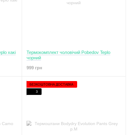
plo хакі
Термокомплект чоловічий Pobedov Teplo
чорний
999 грн
БЕЗКОШТОВНА ДОСТАВКА
3