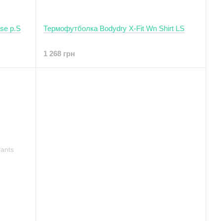
se р.S
Термофутболка Bodydry X-Fit Wn Shirt LS
1 268 грн