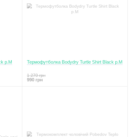
ck р.M
Термофутболка Bodydry Turtle Shirt Black р.M
1 270 грн
990 грн