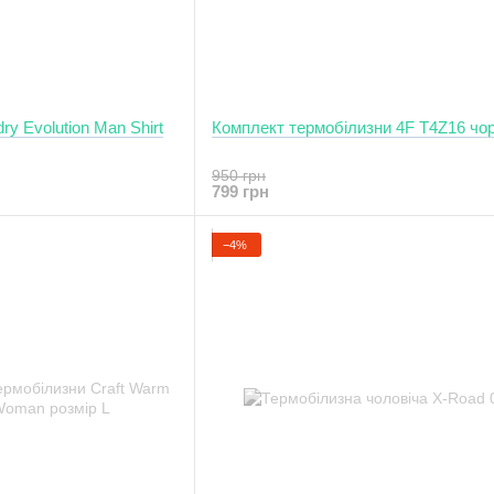
y Evolution Man Shirt
Комплект термобілизни 4F T4Z16 чо
950 грн
799 грн
−4%