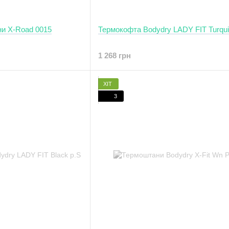
ни X-Road 0015
Термокофта Bodydry LADY FIT Turqui
1 268 грн
ХІТ
3