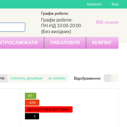
Бажання
Вхід
Графік роботи:
Графік роботи:
Мій кошик
ПН-НД 10:00-20:00
(Без вихідних)
КТРОСАМОКАТИ
РИБОЛОВЛЯ
КЕМПІНГ
Відображення:
стю
спочатку дешевше
за назвою
ХІТ
−22%
БЕЗКОШТОВНА ДОСТАВКА
3