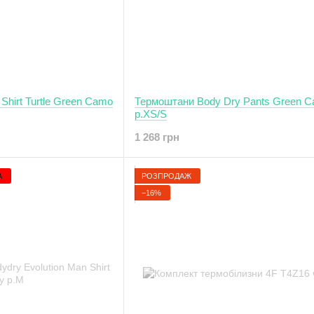
Shirt Turtle Green Camo
Термоштани Body Dry Pants Green 
р.XS/S
1 268 грн
А
РОЗПРОДАЖ
−16%