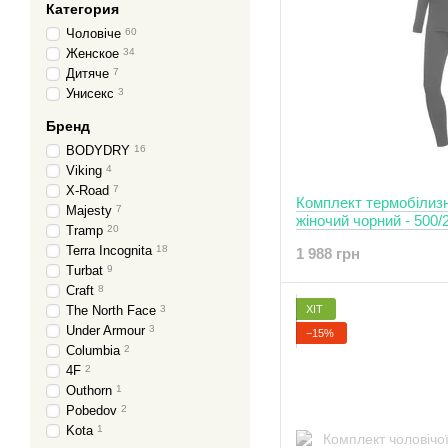
Категория
Чоловіче
60
Женское
34
Дитяче
7
Унисекс
3
Бренд
BODYDRY
16
Viking
4
X-Road
7
Комплект термобілизн
Majesty
7
жіночий чорний - 500/
Tramp
20
Terra Incognita
18
1 988 грн
Turbat
9
Craft
8
ХІТ
The North Face
3
Under Armour
3
−15%
Columbia
2
4F
2
Outhorn
1
Pobedov
2
Kota
1