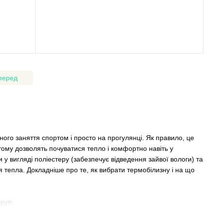
перед
ивного заняття спортом і просто на прогулянці. Як правило, це
тому дозволять почуватися тепло і комфортно навіть у
у вигляді поліестеру (забезпечує відведення зайвої вологи) та
 тепла. Докладніше про те, як вибрати термобілизну і на що
руп: