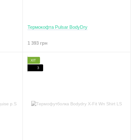
Термокофта Pulsar BodyDry
1 393 грн
ХІТ
3