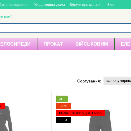
бмін і повернення
Угода користувача
Відгуки про магазин
Блог
ти вам?
ВЕЛОСИПЕДИ
ПРОКАТ
ВІЙСЬКОВИМ
ЕЛЕ
за популярні
Сортування:
ХІТ
А
−22%
БЕЗКОШТОВНА ДОСТАВКА
3