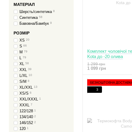
МАТЕРІАЛ
Шерсть/синтетика
8
Синтетика
58
Бавовна/Бамбук
9
РОЗМІР
XS
20
S
66
Комплект чоловічої т
M
79
Kota до -20 олива
L
79
XL
58
1 299 грн
1 099 грн
XXL
39
L/XL
10
S/M
8
БЕЗКОШТОВНА ДОСТАВК
XL/XXL
13
3
XS/S
6
XXL/XXXL
1
XXXL
7
122/128
1
134/140
2
146/152
2
120
1