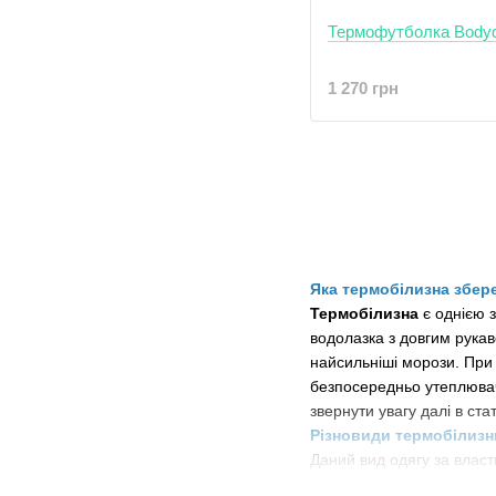
Термофутболка Bodyd
1 270 грн
Яка термобілизна збер
Термобілизна
є однією з
водолазка з довгим рукав
найсильніші морози. При 
безпосередньо утеплювачі
звернути увагу далі в стат
Різновиди термобілизн
Даний вид одягу за власт
1. Теплозберігаюча терм