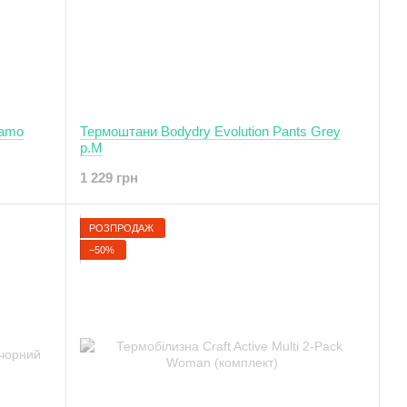
Camo
Термоштани Bodydry Evolution Pants Grey
р.M
1 229 грн
РОЗПРОДАЖ
−50%