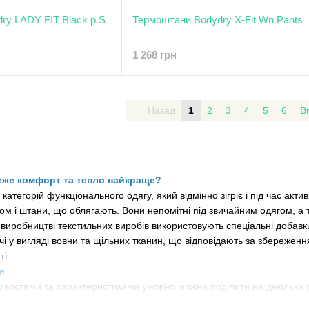
ry LADY FIT Black р.S
Термоштани Bodydry X-Fit Wn Pants
1 268 грн
Назад
1
2
3
4
5
6
В
еже комфорт та тепло найкраще?
 категорій функціонального одягу, який відмінно зігріє і під час акт
ом і штани, що облягають. Вони непомітні під звичайним одягом, а 
виробництві текстильних виробів використовують спеціальні добавки 
 у вигляді вовни та щільних тканин, що відповідають за збереження
ті.
и
ивостями та характеристиками умовно можна поділити на декілька г
обілизна.