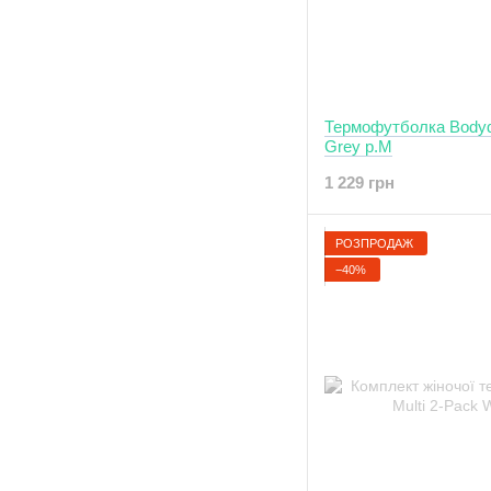
Термофутболка Bodydr
Grey р.M
1 229 грн
РОЗПРОДАЖ
−40%