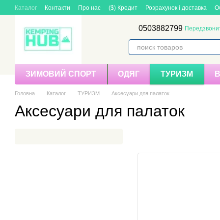
Перейти до основного контенту
Каталог
Контакти
Про нас
($) Кредит
Розрахунок і доставка
О
0503882799
Передзвони
ЗИМОВИЙ СПОРТ
ОДЯГ
ТУРИЗМ
Головна
Каталог
ТУРИЗМ
Аксесуари для палаток
Аксесуари для палаток