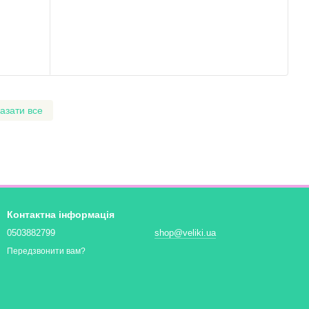
азати все
Контактна інформація
0503882799
shop@veliki.ua
Передзвонити вам?