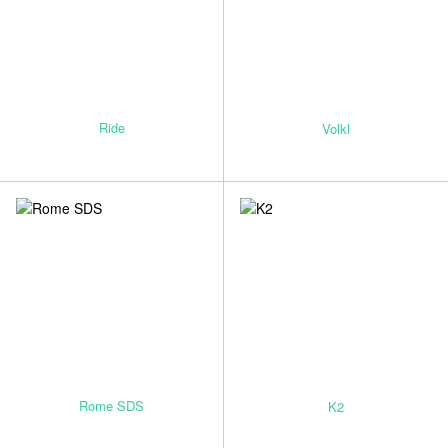
Ride
Volkl
Rome SDS
K2