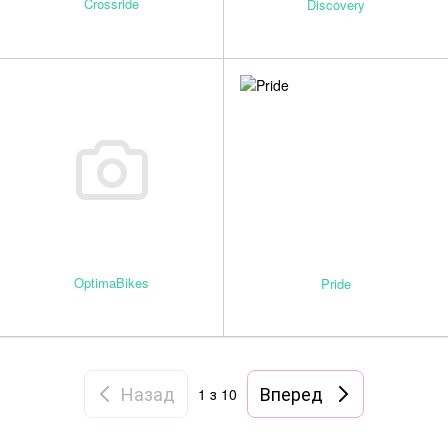
Crossride
Discovery
OptimaBikes
Pride
Назад
Вперед
1
з 10