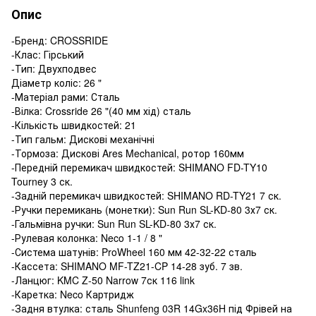
Опис
-Бренд: CROSSRIDE
-Клас: Гірський
-Тип: Двухподвес
Діаметр коліс: 26 "
-Матеріал рами: Сталь
-Вілка: Crossride 26 "(40 мм хід) сталь
-Кількість швидкостей: 21
-Тип гальм: Дискові механічні
-Тормоза: Дискові Ares Mechanical, ротор 160мм
-Передній перемикач швидкостей: SHIMANO FD-TY10
Tourney 3 ск.
-Задній перемикач швидкостей: SHIMANO RD-TY21 7 ск.
-Ручки перемикань (монетки): Sun Run SL-KD-80 3х7 ск.
-Гальмівна ручки: Sun Run SL-KD-80 3х7 ск.
-Рулевая колонка: Neco 1-1 / 8 "
-Система шатунів: ProWheel 160 мм 42-32-22 сталь
-Кассета: SHIMANO MF-TZ21-CP 14-28 зуб. 7 зв.
-Ланцюг: KMC Z-50 Narrow 7ск 116 link
-Каретка: Neco Картридж
-Задня втулка: сталь Shunfeng 03R 14Gx36H під Фрівей на