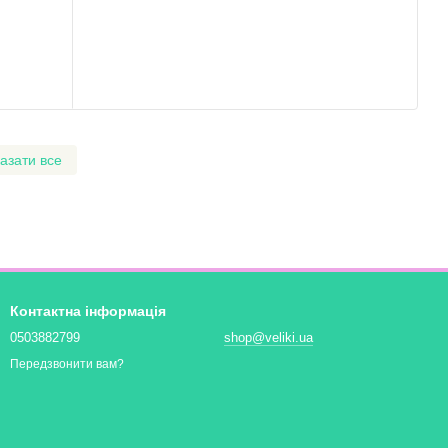
азати все
Контактна інформація
0503882799
shop@veliki.ua
Передзвонити вам?