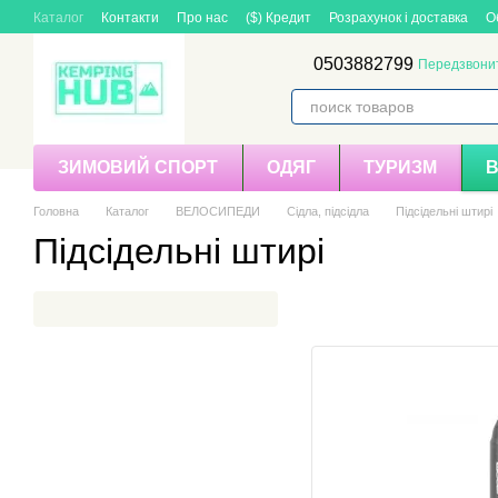
Перейти до основного контенту
Каталог
Контакти
Про нас
($) Кредит
Розрахунок і доставка
О
0503882799
Передзвони
ЗИМОВИЙ СПОРТ
ОДЯГ
ТУРИЗМ
Головна
Каталог
ВЕЛОСИПЕДИ
Сідла, підсідла
Підсідельні штирі
Підсідельні штирі