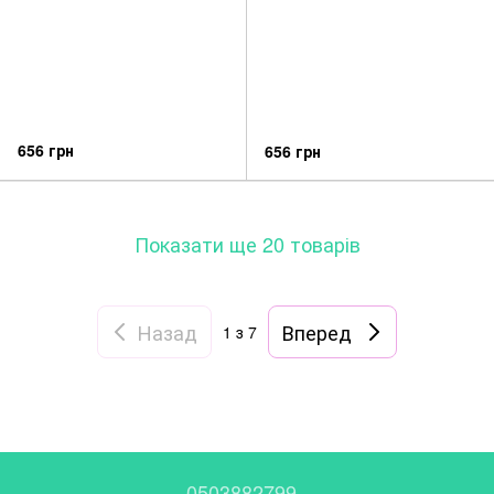
656 грн
656 грн
Показати ще 20 товарів
Назад
Вперед
1
з 7
0503882799