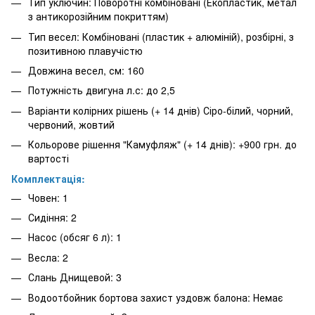
Тип уключин: Поворотні комбіновані (Екопластик, метал
з антикорозійним покриттям)
Тип весел: Комбіновані (пластик + алюміній), розбірні, з
позитивною плавучістю
Довжина весел, см: 160
Потужність двигуна л.с: до 2,5
Варіанти колірних рішень (+ 14 днів) Сіро-білий, чорний,
червоний, жовтий
Кольорове рішення "Камуфляж" (+ 14 днів): +900 грн. до
вартості
Комплектація:
Човен: 1
Сидіння: 2
Насос (обсяг 6 л): 1
Весла: 2
Слань Днищевой: 3
Водоотбойник бортова захист уздовж балона: Немає