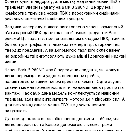
Хочете купити недорогу, але містку надувний човен ПВХ з
транцем? Зверніть увагу на Bark B-280ND. Це зручна і
комфортна тримісна човен ПВХ з пересувними сидіннями,
рейковим настилом і навісним транцем.
Завдяки матеріалу, з якого виготовлена ​​човен - армований
п'ятишаровий ПВХ, дане плавзасіб зможе радувати Вас
роками! Це гарантується спеціальним складом ПВХ, який не
боїться ультрафіолету, низьких температур, стирання від
твердих предметів. А за допомогою гарячого склеювання,
на виробництві виготовляють дуже міцні і довговічні надувні
човни.
Човен Bark B-280ND має 2 пересувних сидіння, які можуть
легко переміщатися уздовж спеціальних рейок,
налаштовуючи таким чином простір в кокпіті. Одне зсувне
сидіння можна і зовсім видалити, надавши весь простір під
вантаж. Так само дана модель комплектується навісним
транцем, здатним витримувати мотори до 4 кінських сил. А
для легкої надувного човна ПВХ це досить велика
потужність.
Дана модель має весла збільшеної довжини - 160 см, які
легко впораються з Вашою допомогою з кілометрами
гребли без втоми. У комплект так само входить слань, що