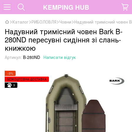
KEMPING HUB
Каталог
РИБОЛОВЛЯ
Човни
Надувний тримісний човен B
Надувний тримісний човен Bark B-
280ND пересувні сидіння зі слань-
книжкою
Артикул:
B-280ND
Написати відгук
−3%
БЕЗКОШТОВНА ДОСТАВКА
3