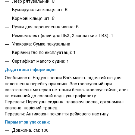
Леєр рятувальний: Є
Буксирувальні кільця шт: Є
Кормові кільця шт: Є
Ручки для перенесення човна: Є
Ремкомплект (клей для ПВХ, 2 заплатки з ПВХ): 1
Упаковка: Сумка пакувальна
Керівництво по експлуатації: 1
Сертифікат малого судна: 1
Додаткова інформація:
Особливості: Надувні човни Bark мають піднятий ніс для
полегшення перебігу при хвилі. Застосовуваний при
виготовленні матеріал не тільки бензо- маслоустойчів, але і
не схильний до солоній воді і ультрафіолету.
Переваги: ​​Пересувні сидіння, плаваючі весла, ергономічні
клапана, навісний транец
Переваги: ​​Антиковзні покриття рейкового настилу
Параметри упаковки:
Довжина, см: 100