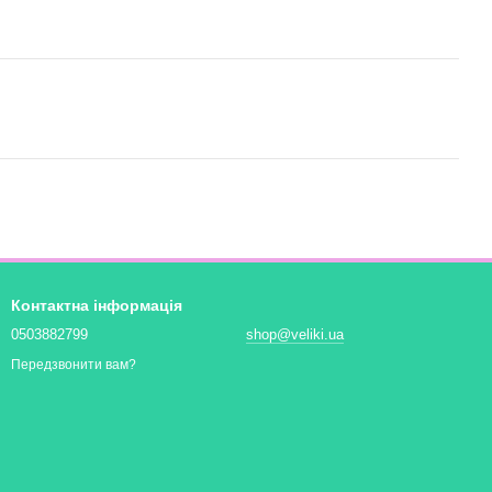
Контактна інформація
0503882799
shop@veliki.ua
Передзвонити вам?