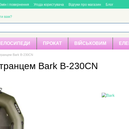
бмін і повернення
Угода користувача
Відгуки про магазин
Блог
ти вам?
ВЕЛОСИПЕДИ
ПРОКАТ
ВІЙСЬКОВИМ
ЕЛЕ
 транцем Bark B-230CN
 транцем Bark B-230CN