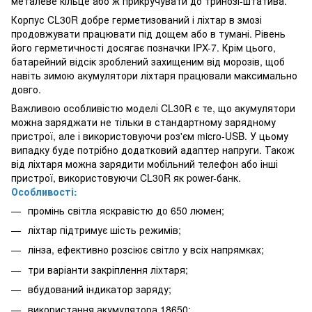
металеве кільце або ж прикручувати до тринозі-штатива.
Корпус CL30R добре герметизований і ліхтар в змозі
продовжувати працювати під дощем або в тумані. Рівень
його герметичності досягає позначки IPX-7. Крім цього,
батарейний відсік зроблений захищеним від морозів, щоб
навіть зимою акумулятори ліхтаря працювали максимально
довго.
Важливою особливістю моделі CL30R є те, що акумулятори
можна заряджати не тільки в стандартному зарядному
пристрої, але і використовуючи роз'єм micro-USB. У цьому
випадку буде потрібно додатковий адаптер напруги. Також
від ліхтаря можна зарядити мобільний телефон або інші
пристрої, використовуючи CL30R як power-банк.
Особливості:
промінь світла яскравістю до 650 люмен;
ліхтар підтримує шість режимів;
лінза, ефективно розсіює світло у всіх напрямках;
три варіанти закріплення ліхтаря;
вбудований індикатор заряду;
використання акумулятора 18650;