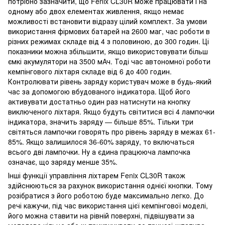
потрібно зазначити, що Fenix CL30R може працювати і на
одному або двох елементах живлення, якщо немає
можливості встановити відразу цілий комплект. За умови
використання фірмових батарей на 2600 маг, час роботи в
різних режимах складе від 4 з половиною, до 300 годин. Ці
показники можна збільшити, якщо використовувати більш
ємкі акумулятори на 3500 мАч. Тоді час автономної роботи
кемпінгового ліхтаря складе від 6 до 400 годин.
Контролювати рівень заряду користувач може в будь-який
час за допомогою вбудованого індикатора. Щоб його
активувати достатньо один раз натиснути на кнопку
виключеного ліхтаря. Якщо будуть світитися всі 4 лампочки
індикатора, значить заряду — більше 85%. Тільки три
світяться лампочки говорять про рівень заряду в межах 61-
85%. Якщо залишилося 36-60% заряду, то включаться
всього дві лампочки. Ну а єдина працююча лампочка
означає, що заряду менше 35%.
Інші функції управління ліхтарем Fenix CL30R також
здійснюються за рахунок використання однієї кнопки. Тому
розібратися з його роботою буде максимально легко. До
речі кажучи, під час використання цієї кемпінгової моделі,
його можна ставити на рівній поверхні, підвішувати за