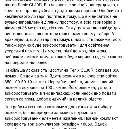
ліхтар Fenix CL30R. Він яскравіше за своїх попередників, а
крім того, пропонує безліч додаткових переваг. Особливість
кемпінгового ліхтаря полягає в тому, що він висвітлює не
вузьконаправлений ділянку простору, а всю територію в
діаметрі 35 метрів від ліхтаря. Тому ця модель підійде для
висвітлення загальної території в наметовому таборі. А
враховуючи, що ліхтар підтримує цілих шість режимів, його
також зручно буде використовувати і для освітлення
усередині намету. Ця модель підійде мандрівникам,
рибалкам і мисливцям, а також буде корисна під час пікніків
на природі з ночівлею.
Найбільша яскравість, доступна Fenix CL30R, складає 650
люмен. Слідом за тим, йдуть режими з яскравістю світла
350-100-50-10 люмен. Передбачений і один миготливий
режим з яскравістю 100 люмен. Його рекомендується
використовувати в тих випадках, коли необхідно подати
сигнал світлом, добре видимий на великій відстані.
Час роботи ліхтаря в кожному з доступних для вибору
режимів, безпосередньо залежить від ємності
використовуваних елементів живлення. Повний комплект
складають три акумулятори розміром 18650. Однак