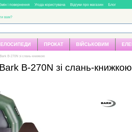
бмін і повернення
Угода користувача
Відгуки про магазин
Блог
ти вам?
ВЕЛОСИПЕДИ
ПРОКАТ
ВІЙСЬКОВИМ
ЕЛЕ
Bark В-270N зі слань-книжкою
Bark В-270N зі слань-книжкою