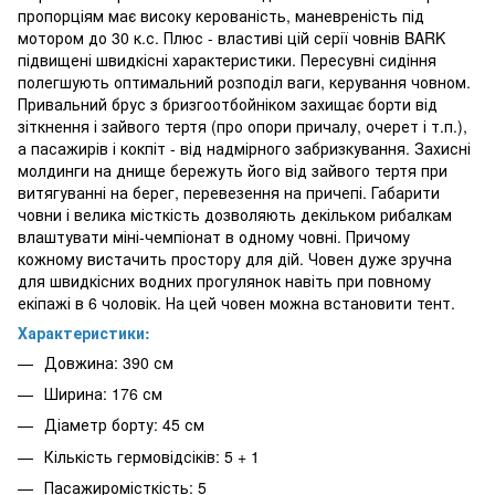
пропорціям має високу керованість, маневреність під
мотором до 30 к.с. Плюс - властиві цій серії човнів BARK
підвищені швидкісні характеристики. Пересувні сидіння
полегшують оптимальний розподіл ваги, керування човном.
Привальний брус з бризгоотбойніком захищає борти від
зіткнення і зайвого тертя (про опори причалу, очерет і т.п.),
а пасажирів і кокпіт - від надмірного забризкування. Захисні
молдинги на днище бережуть його від зайвого тертя при
витягуванні на берег, перевезення на причепі. Габарити
човни і велика місткість дозволяють декільком рибалкам
влаштувати міні-чемпіонат в одному човні. Причому
кожному вистачить простору для дій. Човен дуже зручна
для швидкісних водних прогулянок навіть при повному
екіпажі в 6 чоловік. На цей човен можна встановити тент.
Характеристики:
Довжина: 390 см
Ширина: 176 см
Діаметр борту: 45 см
Кількість гермовідсіків: 5 + 1
Пасажиромісткість: 5