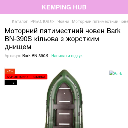
KEMPING HUB
Каталог
РИБОЛОВЛЯ
Човни
Моторний пятиместний чове
Моторний пятиместний човен Bark
BN-390S кільова з жорстким
днищем
Артикул:
Bark BN-390S
Написати відгук
−3%
БЕЗКОШТОВНА ДОСТАВКА
3