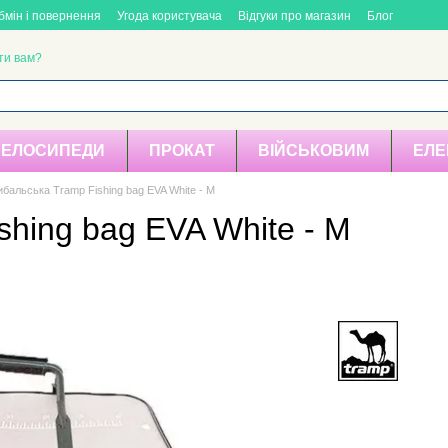
бмін і повернення
Угода користувача
Відгуки про магазин
Блог
ти вам?
ВЕЛОСИПЕДИ
ПРОКАТ
ВІЙСЬКОВИМ
ЕЛЕ
бальська Tramp Fishing bag EVA White - M
hing bag EVA White - M