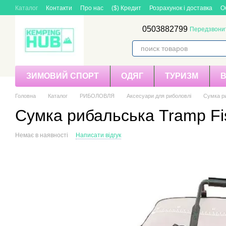
Перейти до основного контенту
Каталог
Контакти
Про нас
($) Кредит
Розрахунок і доставка
О
0503882799
Передзвони
ЗИМОВИЙ СПОРТ
ОДЯГ
ТУРИЗМ
Головна
Каталог
РИБОЛОВЛЯ
Аксесуари для риболовлі
Сумка ри
Сумка рибальська Tramp Fis
Немає в наявності
Написати відгук